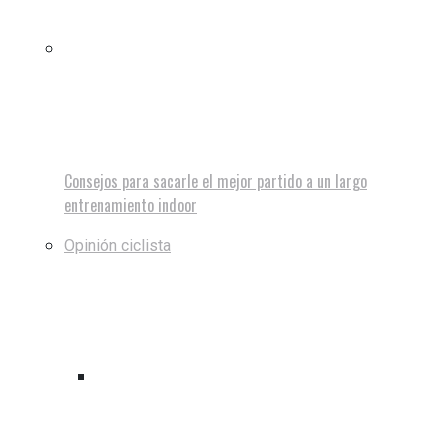
Consejos para sacarle el mejor partido a un largo
entrenamiento indoor
Opinión ciclista