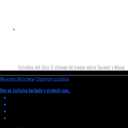
Estrellas del Giro: El choque de trenes entre Saronni y Moser
Mundo Bicicleta
Opinión ciclista
Hay un ciclismo barbudo y greñudo que...