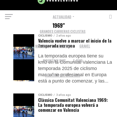
ACTUALIDAD
All posts tagged "Clàssica Comunitat Valenciana
1969"
GRANDES CARRERAS CICLISTAS
CICLISMO
2 años ago
Valencia vuelve a marcar el inicio de la
temporada europea
MATERIAL
TURISMO
GRAVEL
La temporada europea tiene su
MOUNTAIN BIKE
E-BIKE
km0 en la Comunitat Valenciana La
temporada 2025 de ciclismo
masculino profesional en Europa
HISTORÍA DEL CICLISMO
está a punto de comenzar, y las...
CICLISMO
3 años ago
Clàssica Comunitat Valenciana 1969:
La temporada europea volverá a
comenzar en Valencia