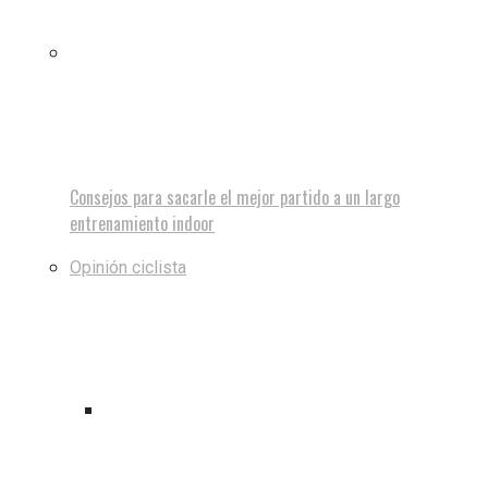
Consejos para sacarle el mejor partido a un largo
entrenamiento indoor
Opinión ciclista