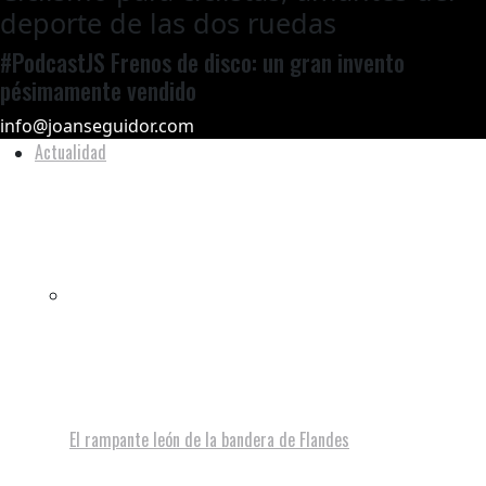
deporte de las dos ruedas
#PodcastJS Frenos de disco: un gran invento
pésimamente vendido
info@joanseguidor.com
Actualidad
El rampante león de la bandera de Flandes