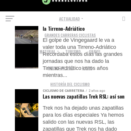
CICLISMO DE CARRETERA
ACTUALIDAD
2 años ago
Vingegaard, en las grandes etapas de
la Tirreno-Adriático
GRANDES CARRERAS CICLISTAS
El golpe de Vingegaard le va a
valer toda una Tirreno-Adriático
MATERIAL
TURISMO
GRAVEL
Recordaba estos días las grandes
jornadas que nos ha dado la
MOUNTAIN BIKE
E-BIKE
Tirreno-Adriático estos años
mientras...
HISTORÍA DEL CICLISMO
CICLISMO DE CARRETERA
2 años ago
Las nuevas zapatillas Trek RSL: así son
Trek nos ha dejado unas zapatillas
para los días especiales Ya hemos
salido con las nuevas RSL, las
zapatillas que Trek nos ha dado