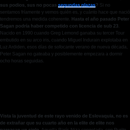
sus podios, sus no pocas
segundas plazas
?
Si no
sentamos fríamente y vemos quién es, y cuánto hace que nació
tendremos una medida coherente.
Hasta el año pasado Peter
Sagan podría haber competido con licencia de sub 23
.
Nacido en 1990 cuando Greg Lemond ganaba su tercer Tour
embutido en su arco iris, cuando Miguel Indurain explotaba en
Luz Ardiden, esos días de sofocante verano de nueva década,
Peter Sagan no gateaba y posiblemente empezara a dormir
ocho horas seguidas.
Vista la juventud de este rayo venido de Eslovaquia, no es
de extrañar que su cuarto año en la elite de elite nos
parezcan un siglo
. Aquella París-Niza congelada, con Purito