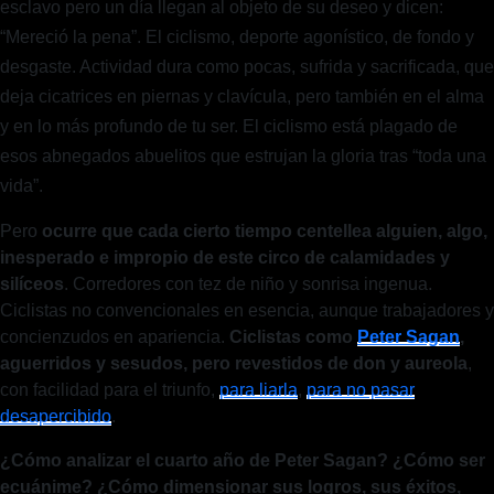
esclavo pero un día llegan al objeto de su deseo y dicen:
“Mereció la pena”. El ciclismo, deporte agonístico, de fondo y
desgaste. Actividad dura como pocas, sufrida y sacrificada, que
deja cicatrices en piernas y clavícula, pero también en el alma
y en lo más profundo de tu ser. El ciclismo está plagado de
esos abnegados abuelitos que estrujan la gloria tras “toda una
vida”.
Pero
ocurre que cada cierto tiempo centellea alguien, algo,
inesperado e impropio de este circo de calamidades y
silíceos
. Corredores con tez de niño y sonrisa ingenua.
Ciclistas no convencionales en esencia, aunque trabajadores y
concienzudos en apariencia.
Ciclistas como
Peter Sagan
,
aguerridos y sesudos, pero revestidos de don y aureola
,
con facilidad para el triunfo,
para liarla
,
para no pasar
desapercibido
.
¿Cómo analizar el cuarto año de Peter Sagan? ¿Cómo ser
ecuánime? ¿Cómo dimensionar sus logros, sus éxitos,